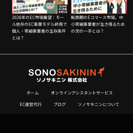
場。中
（ECブログ再始動）激変する
中小零細が進出すべきBtoB
るため
EC業界。2025年の今、考えて
ECサイトの出店先とは？実際
いること
の事例をもとに紹介！
ホーム
オンラインアシスタントサービス
EC運営代行
ブログ
ソノサキニンについて