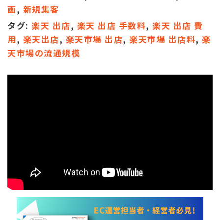
画
,
新規集客
タグ:
楽天 出店
,
楽天 出店 手数料
,
楽天 出店 費
用
,
楽天出店
,
楽天市場 出店
,
楽天市場 出店料
,
楽
天市場の流通規模