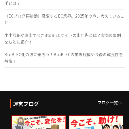
手とは？
（ECブログ再始動）激変するEC業界。2025年の今、考えているこ
と
中小零細が進出すべきBtoB ECサイトの出店先とは？実際の事例
をもとに紹介！
BtoB-EC化の波に乗ろう！BtoB-ECの市場規模や今後の成長性を
解説！
ブログ一覧へ
運営ブログ