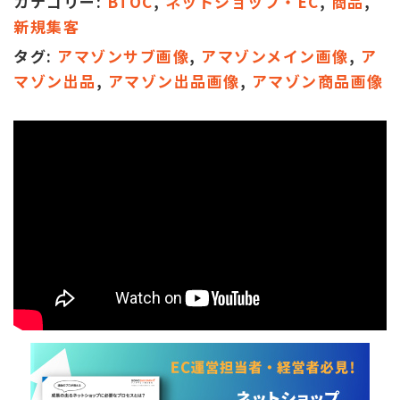
カテゴリー:
BTOC
,
ネットショップ・EC
,
商品
,
新規集客
タグ:
アマゾンサブ画像
,
アマゾンメイン画像
,
ア
マゾン出品
,
アマゾン出品画像
,
アマゾン商品画像