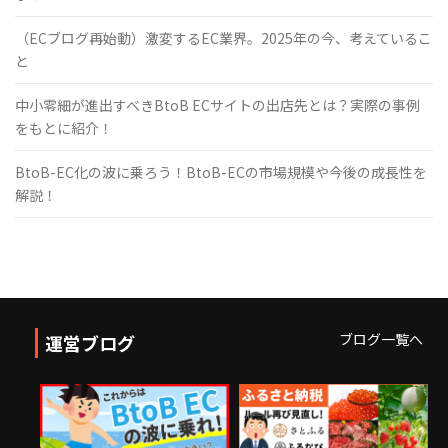
（ECブログ再始動）激変するEC業界。2025年の今、考えているこ
と
中小零細が進出すべきBtoB ECサイトの出店先とは？実際の事例
をもとに紹介！
BtoB-EC化の波に乗ろう！BtoB-ECの市場規模や今後の成長性を
解説！
ブログ一覧へ
運営ブログ