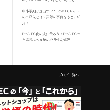
中小零細が進出すべきBtoB ECサイト
の出店先とは？実際の事例をもとに紹
介！
BtoB-EC化の波に乗ろう！BtoB-ECの
市場規模や今後の成長性を解説！
ブログ一覧へ