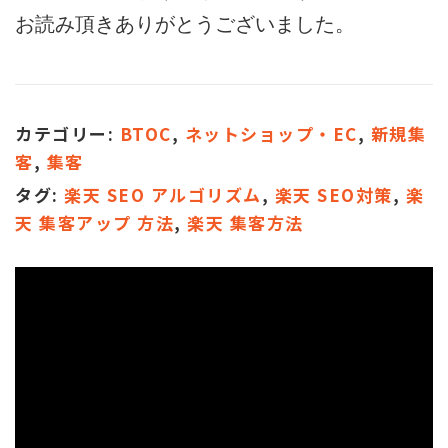
お読み頂きありがとうございました。
カテゴリー:
BTOC
,
ネットショップ・EC
,
新規集
客
,
集客
タグ:
楽天 SEO アルゴリズム
,
楽天 SEO対策
,
楽
天 集客アップ 方法
,
楽天 集客方法