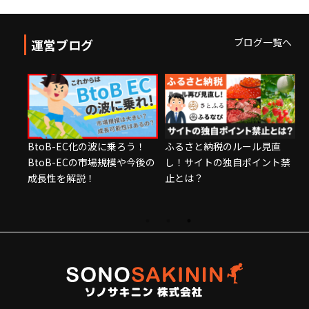
ブログ一覧へ
運営ブログ
直
2026年のEC市場展望：モー
転換期のEコマース市場。中
ト禁
ル依存のEC事業モデル終焉で
小零細事業者が生き残るため
個人・零細事業者の生存条件
の次の一手とは？
とは？